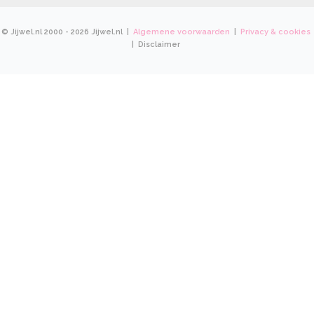
© Jijwel.nl 2000 - 2026 Jijwel.nl |
Algemene voorwaarden
|
Privacy & cookies
| Disclaimer