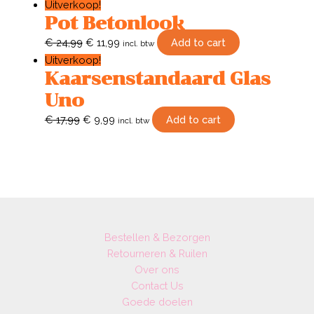
Uitverkoop!
Pot Betonlook
€
24,99
€
11,99
Add to cart
incl. btw
Uitverkoop!
Kaarsenstandaard Glas
Uno
€
17,99
€
9,99
Add to cart
incl. btw
Bestellen & Bezorgen
Retourneren & Ruilen
Over ons
Contact Us
Goede doelen