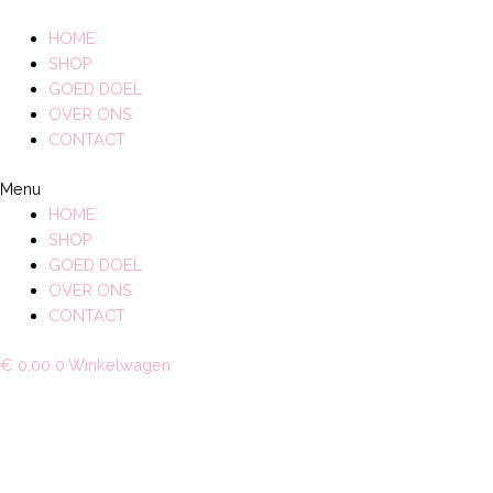
Ga
naar
HOME
de
SHOP
inhoud
GOED DOEL
OVER ONS
CONTACT
Menu
HOME
SHOP
GOED DOEL
OVER ONS
CONTACT
€
0,00
0
Winkelwagen