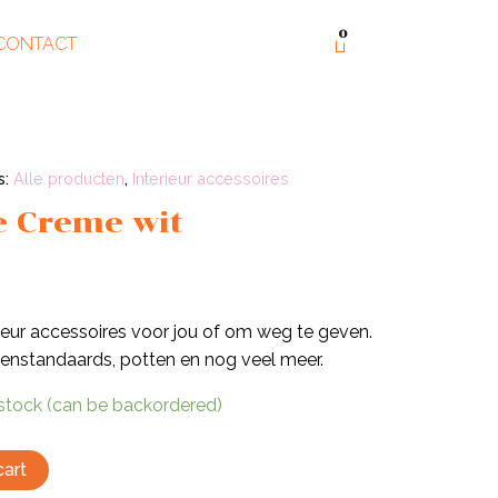
0
CONTACT
s:
Alle producten
,
Interieur accessoires
e Creme wit
rieur accessoires voor jou of om weg te geven.
senstandaards, potten en nog veel meer.
 stock (can be backordered)
cart