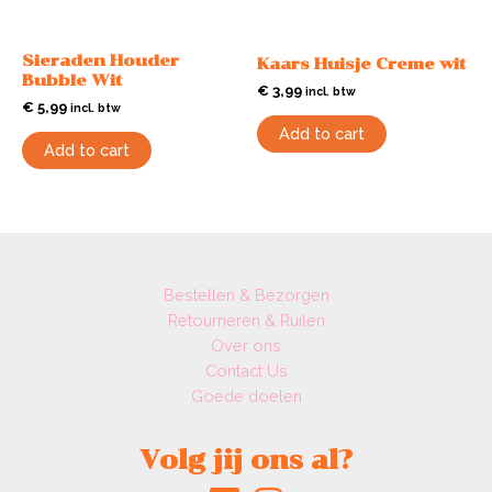
Sieraden Houder
Kaars Huisje Creme wit
Bubble Wit
€
3,99
incl. btw
€
5,99
incl. btw
Add to cart
Add to cart
Bestellen & Bezorgen
Retourneren & Ruilen
Over ons
Contact Us
Goede doelen
Volg jij ons al?