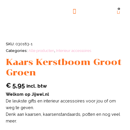
0
GOED DOEL
OVER ONS
SKU:
030183-1
Categories:
Alle producten
,
Interieur accessoires
Kaars Kerstboom Groot
Groen
€
5,95
incl. btw
Welkom op Jijwel.nl
De leukste gifts en interieur accessoires voor jou of om
weg te geven.
Denk aan kaarsen, kaarsenstandaards, potten en nog veel
meer.