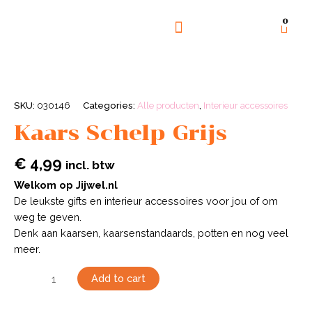
0
GOED DOEL
OVER ONS
SKU:
030146
Categories:
Alle producten
,
Interieur accessoires
Kaars Schelp Grijs
€
4,99
incl. btw
Welkom op Jijwel.nl
De leukste gifts en interieur accessoires voor jou of om
weg te geven.
Denk aan kaarsen, kaarsenstandaards, potten en nog veel
meer.
Add to cart