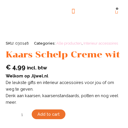
0
GOED DOEL
OVER ONS
SKU:
030148
Categories:
Alle producten
,
Interieur accessoires
Kaars Schelp Creme wit
€
4,99
incl. btw
Welkom op Jijwel.nl
De leukste gifts en interieur accessoires voor jou of om
weg te geven.
Denk aan kaarsen, kaarsenstandaards, potten en nog veel
meer.
Add to cart