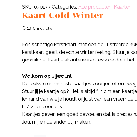
SKU:
030177
Categories:
Alle producten
,
Kaarten
Kaart Cold Winter
€
1,50
incl. btw
Een schattige kerstkaart met een geïllustreerde hu
kerstkaart geeft de echte winter feeling. Stuur je kaa
gebruik het kaartje als interieuraccessoire door het in
Welkom op Jijwel.nl
De leukste en mooiste kaartjes voor jou of om weg
Stuur jij je kaartje op? Het is altijd fijn om een kaar
iemand van wie je houdt of juist van een vreemde d
hij/ zij er voor je is.
Kaartjes geven een goed gevoel en dat is precies wa
Jou, mij en de ander blij maken.