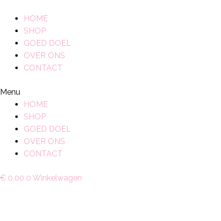
Ga
naar
HOME
de
SHOP
inhoud
GOED DOEL
OVER ONS
CONTACT
Menu
HOME
SHOP
GOED DOEL
OVER ONS
CONTACT
€
0,00
0
Winkelwagen