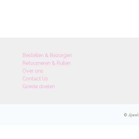
Bestellen & Bezorgen
Retourneren & Ruilen
Over ons
Contact Us
Goede doelen
© Jijwel