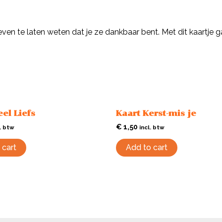
n te laten weten dat je ze dankbaar bent. Met dit kaartje ga
el Liefs
Kaart Kerst-mis je
€
1,50
l. btw
incl. btw
 cart
Add to cart