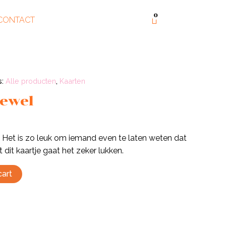
0
CONTACT
s:
Alle producten
,
Kaarten
jewel
Het is zo leuk om iemand even te laten weten dat
 dit kaartje gaat het zeker lukken.
cart