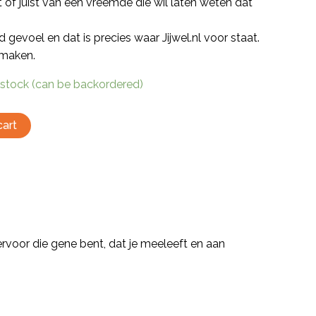
 of juist van een vreemde die wil laten weten dat
gevoel en dat is precies waar Jijwel.nl voor staat.
j maken.
n stock (can be backordered)
cart
ervoor die gene bent, dat je meeleeft en aan