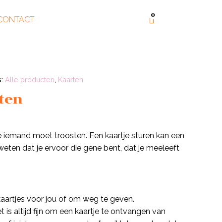
0
CONTACT
s:
Alle producten
,
Kaarten
ten
e iemand moet troosten. Een kaartje sturen kan een
weten dat je ervoor die gene bent, dat je meeleeft
aartjes voor jou of om weg te geven.
Het is altijd fijn om een kaartje te ontvangen van