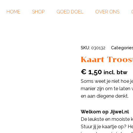
HOME
SHOP
GOED DOEL
OVER ONS
SKU:
030132
Categorie
Kaart Troos
€
1,50
incl. btw
Soms weet je niet hoe j
manier zijn om te laten 
en aan diegene denkt.
Welkom op Jijwel.nl
De leukste en mooiste k
Stuur jij je kaartje op? 