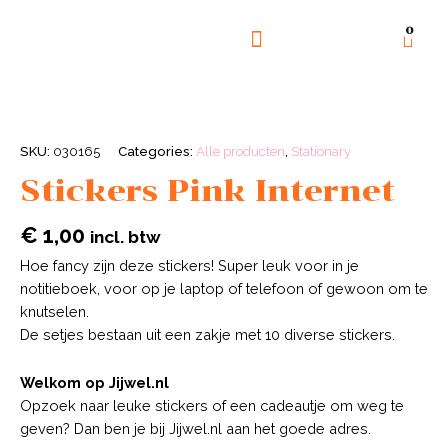
0
GOED DOEL
OVER ONS
SKU:
030165
Categories:
Alle producten
,
Stationary
Stickers Pink Internet
€
1,00
incl. btw
Hoe fancy zijn deze stickers! Super leuk voor in je
notitieboek, voor op je laptop of telefoon of gewoon om te
knutselen.
De setjes bestaan uit een zakje met 10 diverse stickers.
Welkom op Jijwel.nl
Opzoek naar leuke stickers of een cadeautje om weg te
geven? Dan ben je bij Jijwel.nl aan het goede adres.