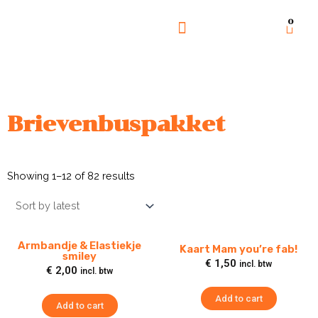
0
GOED DOEL
OVER ONS
Brievenbuspakket
Showing 1–12 of 82 results
Armbandje & Elastiekje
Kaart Mam you’re fab!
smiley
€
1,50
incl. btw
€
2,00
incl. btw
Add to cart
Add to cart