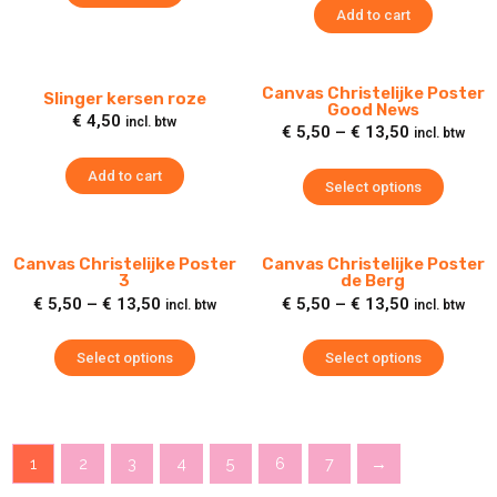
Add to cart
Canvas Christelijke Poster
Slinger kersen roze
Good News
€
4,50
incl. btw
€
5,50
–
€
13,50
incl. btw
Add to cart
Select options
Canvas Christelijke Poster
Canvas Christelijke Poster
3
de Berg
€
5,50
–
€
13,50
€
5,50
–
€
13,50
incl. btw
incl. btw
Select options
Select options
1
2
3
4
5
6
7
→