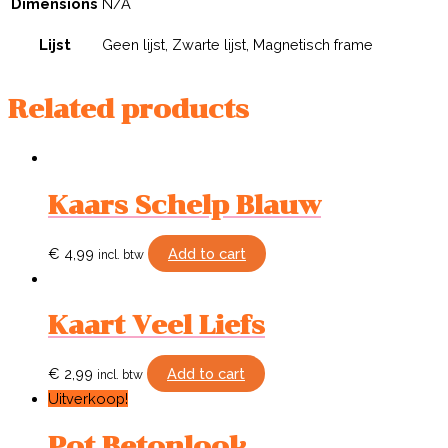
Dimensions
N/A
Lijst
Geen lijst, Zwarte lijst, Magnetisch frame
Related products
Kaars Schelp Blauw
€
4,99
Add to cart
incl. btw
Kaart Veel Liefs
€
2,99
Add to cart
incl. btw
Uitverkoop!
Pot Betonlook