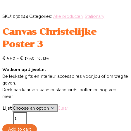
SKU:
030244
Categories:
Alle producten
,
Stationary
Canvas Christelijke
Poster 3
€
5,50
–
€
13,50
incl. btw
Welkom op Jijwel.nl
De leukste gifts en interieur accessoires voor jou of om weg te
geven.
Denk aan kaarsen, kaarsenstandaards, potten en nog veel
meer.
Lijst
Clear
Canvas
Christelijke
Poster
Add to cart