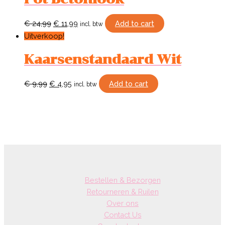
€
24,99
€
11,99
Add to cart
incl. btw
Uitverkoop!
Kaarsenstandaard Wit
€
9,99
€
4,95
Add to cart
incl. btw
Bestellen & Bezorgen
Retourneren & Ruilen
Over ons
Contact Us