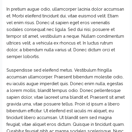
In pretium augue odio, ullamcorper lacinia dolor accumsan
et. Morbi eleifend tincidunt dui, vitae euismod velit. Etiam
vel enim risus. Donec ut sapien eget eros venenatis
sodales consequat nec ligula. Sed dui nisi, posuere et
tempor sit amet, vestibulum a neque. Nullam condimentum
ultrices velit, a vehicula ex rhoncus et. In luctus rutrum
dolor, a bibendum nulla varius ut. Donec dictum orci et
semper lobortis.
Suspendisse sed eleifend metus. Vestibulum fringilla
accumsan ullamcorper. Praesent bibendum molestie odio,
eu iaculis augue imperdiet quis. Donec enim nulla, egestas
a lorem mollis, blandit tempus odio. Donec pellentesque
sapien dolor, vitae laoreet urna blandit et. Praesent sit amet
gravida urna, vitae posuere tellus. Proin id ipsum a libero
bibendum efficitur. Ut eleifend est iaculis mi aliquet, eu
tincidunt libero accumsan. Ut blandit sem sed magna
feugiat, vitae aliquet eros dictum. Quisque in tincidunt quam.
Curabitur feugiat nibh ac magna sodales scelerisque. Nunc