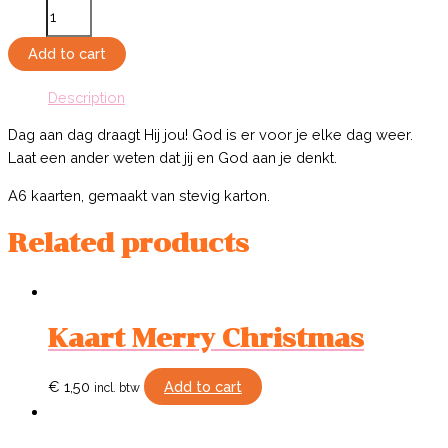
Kaart
Dag
Aan
Add to cart
Dag
Description
quantity
Dag aan dag draagt Hij jou! God is er voor je elke dag weer.
Laat een ander weten dat jij en God aan je denkt.
A6 kaarten, gemaakt van stevig karton.
Related products
Kaart Merry Christmas
€
1,50
Add to cart
incl. btw