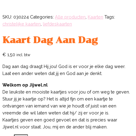
SKU:
030224
Categories:
Alle producten
,
Kaarten
Tags:
christelijke kaarten
,
liefdeskaarten
Kaart Dag Aan Dag
€
1,50
incl. btw
Dag aan dag draagt Hij jou! God is er voor je elke dag weer.
Laat een ander weten dat jij en God aan je denkt.
Welkom op Jijwel.nl
De leukste en mooiste kaartjes voor jou of om weg te geven.
Stuur jij je kaartje op? Het is altijd fijn om een kaartje te
ontvangen van iemand van wie je houdt of juist van een
vreemde die wil laten weten dat hij/ zij er voor je is.
Kaartjes geven een goed gevoel en dat is precies waar
Jijwel.nl voor staat. Jou, mij en de ander blij maken.