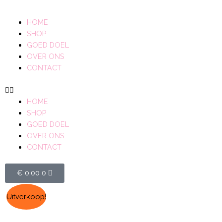
HOME
SHOP
GOED DOEL
OVER ONS
CONTACT
HOME
SHOP
GOED DOEL
OVER ONS
CONTACT
€
0,00
0
Uitverkoop!