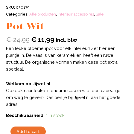
SKU:
030139
Categories:
Alle producten
,
Interieur accessoires
,
Sale
Pot Wit
€
24,99
€
11,99
incl. btw
Een leuke bloemenpot voor elk interieur! Zet hier een
plantje in. De vaas is van keramiek en heeft een ruwe
structuur. De organische vormen maken deze pot extra
speciaal.
Welkom op Jijwel.nl
Opzoek naar leuke interieuraccesoires of een cadeautje
om weg te geven? Dan ben je bij Jijwel.nl aan het goede
adres.
Beschikbaarheid:
1 in stock
Add to cart