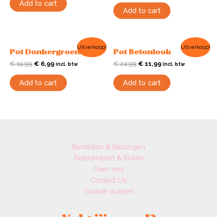
Add to cart
Add to cart
Uitverkoop!
Uitverkoop!
Pot Donkergroen
Pot Betonlook
€
19,99
€
6,99
€
24,99
€
11,99
incl. btw
incl. btw
Add to cart
Add to cart
Bestellen & Bezorgen
Retourneren & Ruilen
Over ons
Contact Us
Goede doelen