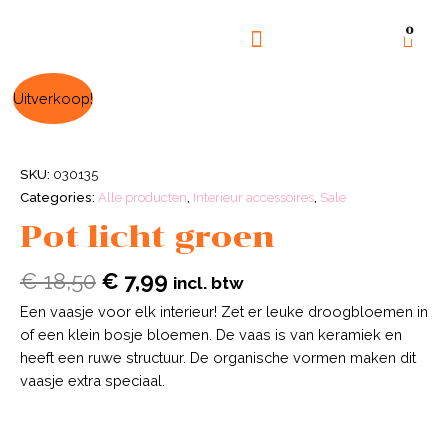
0
GOED DOEL
OVER ONS
Uitverkoop!
SKU:
030135
Categories:
Alle producten
,
Interieur accessoires
,
Sale
Pot licht groen
€
18,50
€
7,99
incl. btw
Een vaasje voor elk interieur! Zet er leuke droogbloemen in
of een klein bosje bloemen. De vaas is van keramiek en
heeft een ruwe structuur. De organische vormen maken dit
vaasje extra speciaal.