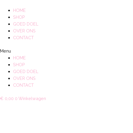
Ga
naar
HOME
de
SHOP
inhoud
GOED DOEL
OVER ONS
CONTACT
Menu
HOME
SHOP
GOED DOEL
OVER ONS
CONTACT
€
0,00
0
Winkelwagen