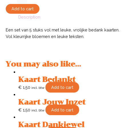
Bedankt
quantity
Add to cart
Description
Een set van 5 stuks vol met leuke, vrolijke bedank kaarten.
Vol kleurrijke bloemen en leuke teksten.
You may also like…
Kaart Bedankt
€
1,50
Add to cart
incl. btw
Kaart Jouw Inzet
€
1,50
Add to cart
incl. btw
Kaart Dankjewel