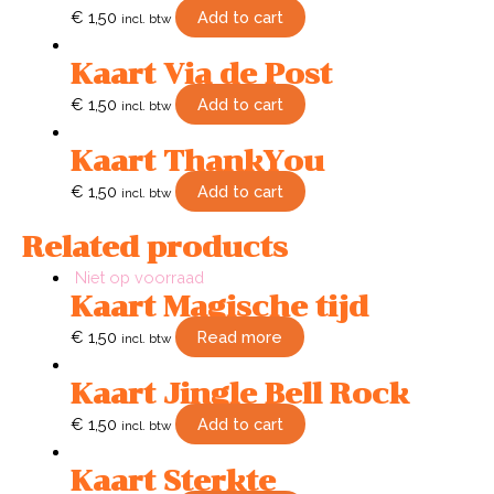
€
1,50
Add to cart
incl. btw
Kaart Via de Post
€
1,50
Add to cart
incl. btw
Kaart ThankYou
€
1,50
Add to cart
incl. btw
Related products
Niet op voorraad
Kaart Magische tijd
€
1,50
Read more
incl. btw
Kaart Jingle Bell Rock
€
1,50
Add to cart
incl. btw
Kaart Sterkte