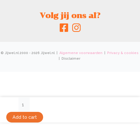
Volg jij ons al?
© Jijwel.nl 2000 - 2026 Jijwel.nl |
Algemene voorwaarden
|
Privacy & cookies
| Disclaimer
Set
Bedankt
quantity
Add to cart