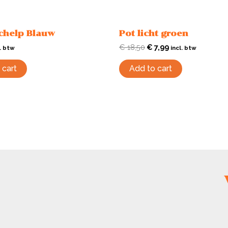
chelp Blauw
Pot licht groen
€
18,50
€
7,99
l. btw
incl. btw
 cart
Add to cart