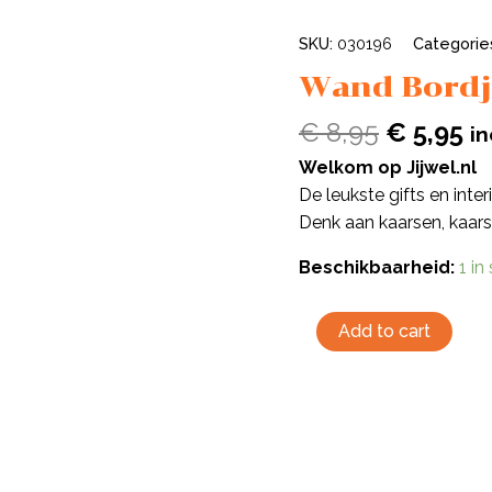
SKU:
030196
Categorie
Wand Bordj
€
8,95
€
5,95
in
Welkom op Jijwel.nl
De leukste gifts en inte
Denk aan kaarsen, kaar
Beschikbaarheid:
1 in
Add to cart