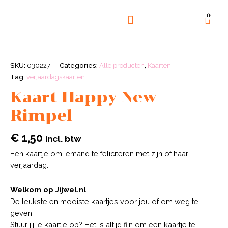
0
GOED DOEL
OVER ONS
SKU:
030227
Categories:
Alle producten
,
Kaarten
Tag:
verjaardagskaarten
Kaart Happy New
Rimpel
€
1,50
incl. btw
Een kaartje om iemand te feliciteren met zijn of haar
verjaardag.
Welkom op Jijwel.nl
De leukste en mooiste kaartjes voor jou of om weg te
geven.
Stuur jij je kaartje op? Het is altijd fijn om een kaartje te