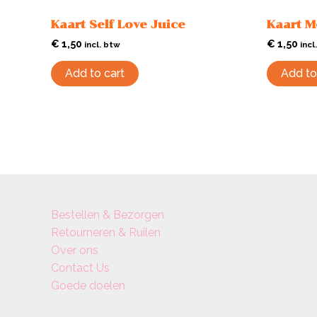
Kaart Self Love Juice
Kaart M
€
1,50
€
1,50
incl. btw
incl
Add to cart
Add to
Bestellen & Bezorgen
Retourneren & Ruilen
Over ons
Contact Us
Goede doelen