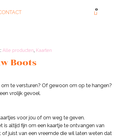
0
CONTACT
s:
Alle producten
,
Kaarten
aw Boots
tje om te versturen? Of gewoon om op te hangen?
 een vrolijk gevoel.
aartjes voor jou of om weg te geven.
Het is altijd fijn om een kaartje te ontvangen van
 of juist van een vreemde die wil laten weten dat