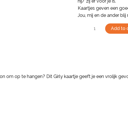
hij/ zij er voor je is.
Kaartjes geven een goed 
Jou, mij en de ander bli
Add to 
n om op te hangen? Dit Girly kaartje geeft je een vrolijk gevo