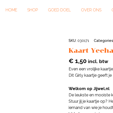
HOME
SHOP
GOED DOEL
OVER ONS
SKU:
030171
Categorie
Kaart Yeeh
€
1,50
incl. btw
Even een vrolijke kaar
Dit Girly kaartje geeft je
Welkom op Jijwel.nl
De leukste en mooiste k
Stuur jij je kaartje op? 
iemand van wie je houdt