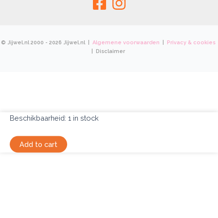
© Jijwel.nl 2000 - 2026 Jijwel.nl |
Algemene voorwaarden
|
Privacy & cookies
| Disclaimer
Beschikbaarheid:
1 in stock
Schilderijtje
Add to cart
IJsje
quantity