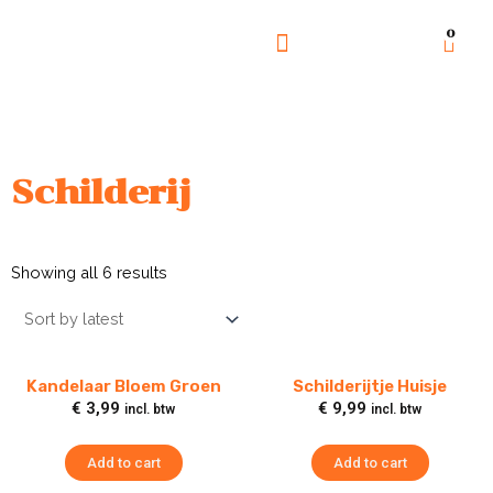
0
GOED DOEL
OVER ONS
Schilderij
Showing all 6 results
Kandelaar Bloem Groen
Schilderijtje Huisje
€
3,99
€
9,99
incl. btw
incl. btw
Add to cart
Add to cart