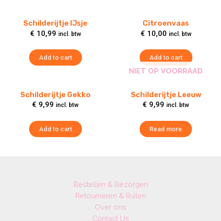
Schilderijtje IJsje
Citroenvaas
€
10,99
€
10,00
incl. btw
incl. btw
Add to cart
Add to cart
NIET OP VOORRAAD
Schilderijtje Gekko
Schilderijtje Leeuw
€
9,99
€
9,99
incl. btw
incl. btw
Add to cart
Read more
Bestellen & Bezorgen
Retourneren & Ruilen
Over ons
Contact Us