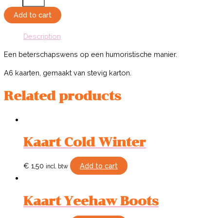
Als
Je
Add to cart
Lijf
Description
Tegenzit
quantity
Een beterschapswens op een humoristische manier.
A6 kaarten, gemaakt van stevig karton.
Related products
Kaart Cold Winter
€
1,50
Add to cart
incl. btw
Kaart Yeehaw Boots