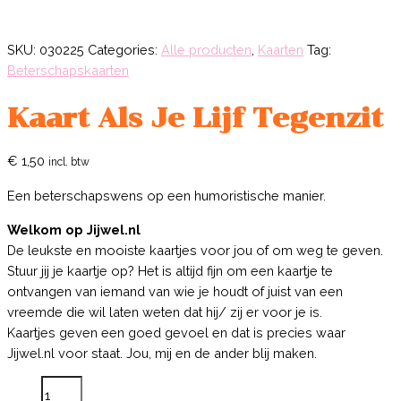
SKU:
030225
Categories:
Alle producten
,
Kaarten
Tag:
Beterschapskaarten
Kaart Als Je Lijf Tegenzit
€
1,50
incl. btw
Een beterschapswens op een humoristische manier.
Welkom op Jijwel.nl
De leukste en mooiste kaartjes voor jou of om weg te geven.
Stuur jij je kaartje op? Het is altijd fijn om een kaartje te
ontvangen van iemand van wie je houdt of juist van een
vreemde die wil laten weten dat hij/ zij er voor je is.
Kaartjes geven een goed gevoel en dat is precies waar
Jijwel.nl voor staat. Jou, mij en de ander blij maken.
Kaart