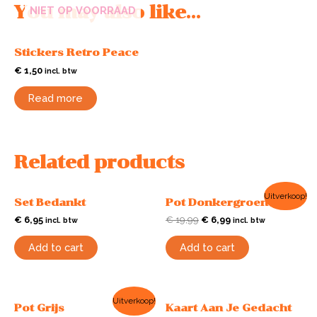
You may also like…
NIET OP VOORRAAD
Stickers Retro Peace
€
1,50
incl. btw
Read more
Related products
Uitverkoop!
Set Bedankt
Pot Donkergroen
€
6,95
€
19,99
€
6,99
incl. btw
incl. btw
Add to cart
Add to cart
Uitverkoop!
Pot Grijs
Kaart Aan Je Gedacht